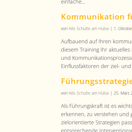
einfache...
Kommunikation fü
von
Nils Schulte am Hülse
|
1. Oktobe
Aufbauend auf Ihren kommuni
diesem Training Ihr aktuelle
und Kommunikationsprozesse f
Einflussfaktoren der ziel- und
Führungsstrategi
von
Nils Schulte am Hülse
|
25. März 
Als Führungskraft ist es wich
erkennen, zu verstehen und ge
zielorientierte Strategien p
entsprechende Interventions