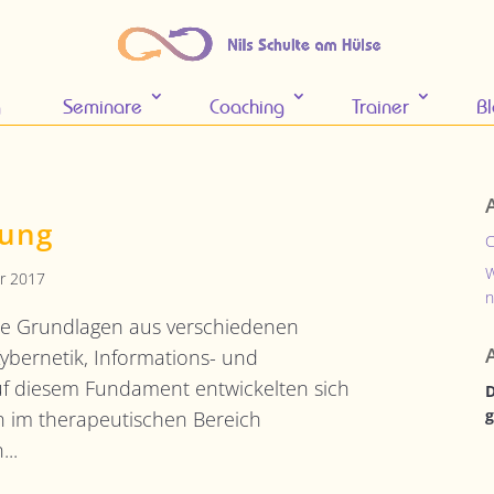
g
Seminare
Coaching
Trainer
B
rung
C
W
r 2017
n
hre Grundlagen aus verschiedenen
Kybernetik, Informations- und
f diesem Fundament entwickelten sich
D
g
 im therapeutischen Bereich
...