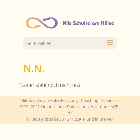
Seite wählen
N.N.
Trainer steht noch nicht fest!
Nils Schulte am Hülse Beratung - Coaching - Seminare
1997 - 2021 •
Impressum
•
Datenschutzerklärung
•
AGB
•
RSS
in
Kiel
:
Feldstraße 38
•
24105
Kiel
und in Bremen