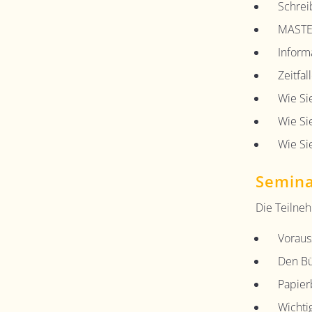
Schre
MASTER
Inform
Zeitfa
Wie Si
Wie Si
Wie Si
Semina
Die Teilne
Voraus
Den Bür
Papier
Wichti