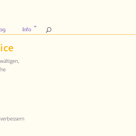
log
Info
ice
wältigen,
che
 verbessern