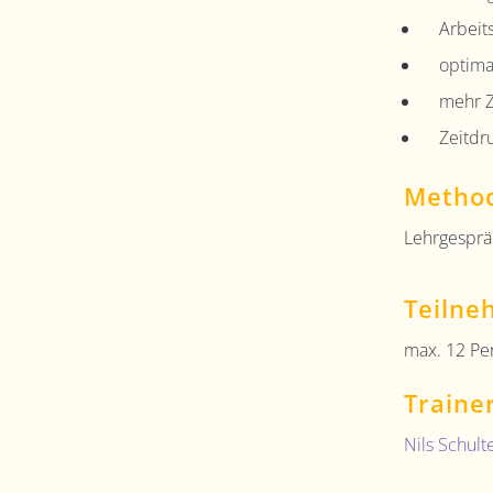
Arbeit
optima
mehr Z
Zeitdr
Metho
Lehrgesprä
Teilne
max. 12 Pe
Traine
Nils Schul