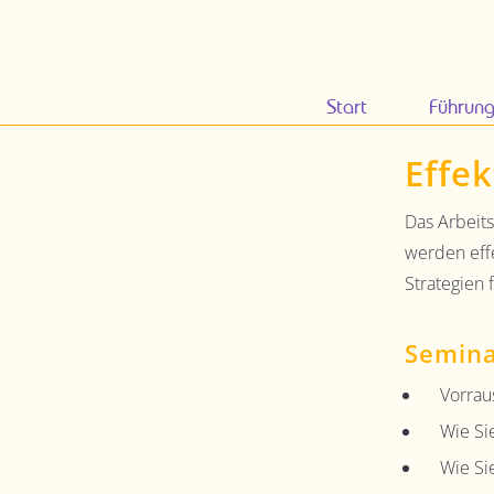
Start
Führun
Effek
Das Arbeit
werden eff
Strategien 
Semina
Vorrau
Wie Si
Wie Sie