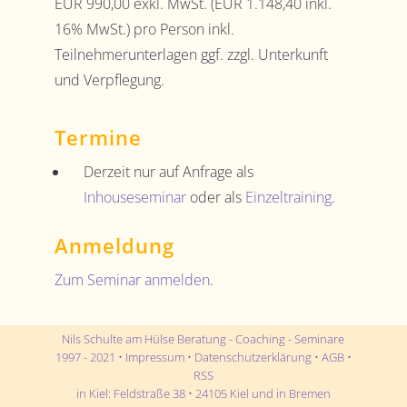
EUR 990,00 exkl. MwSt. (
EUR
1.148,40
inkl.
16% MwSt.) pro Person inkl.
Teilnehmerunterlagen ggf. zzgl. Unterkunft
und Verpflegung.
Termine
Derzeit nur auf Anfrage als
Inhouseseminar
oder als
Einzeltraining
.
Anmeldung
Zum Seminar anmelden
.
Nils Schulte am Hülse Beratung - Coaching - Seminare
1997 - 2021 •
Impressum
•
Datenschutzerklärung
•
AGB
•
RSS
in
Kiel
:
Feldstraße 38
•
24105
Kiel
und in Bremen